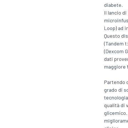
diabete.
Il lancio 
microinfus
Loop) ad i
Questo dis
(Tandem t:
(Dexcom G7
dati prove
maggiore fl
Partendo d
grado di s
tecnologia
qualità di
glicemico
migliorame