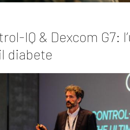
rol-IQ & Dexcom G7: l
il diabete