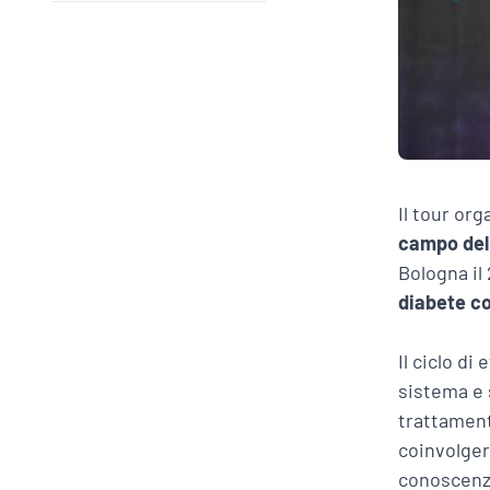
Il tour or
campo del
Bologna il 
diabete co
Il ciclo di
sistema e 
trattament
coinvolger
conoscenze