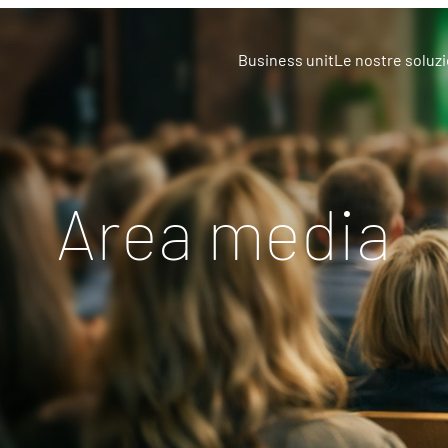
Business unit
Le nostre soluzi
Area media