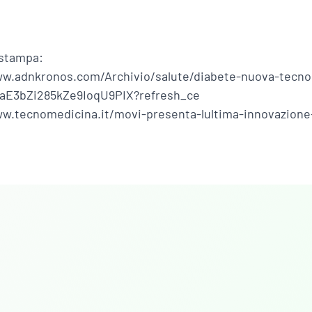
 stampa:
ww.adnkronos.com/Archivio/salute/diabete-nuova-tecnol
6aE3bZi285kZe9IoqU9PIX?refresh_ce
w.tecnomedicina.it/movi-presenta-lultima-innovazione-