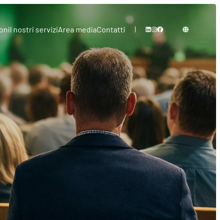
oni
I nostri servizi
Area media
Contatti