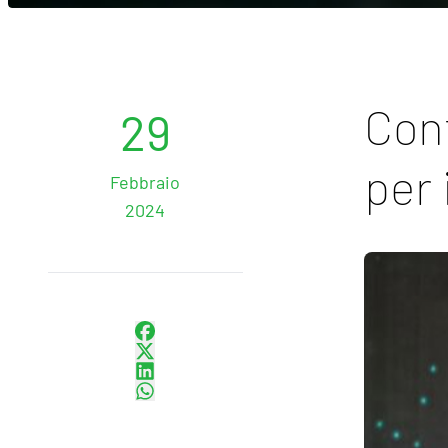
Cont
29
per 
Febbraio
2024