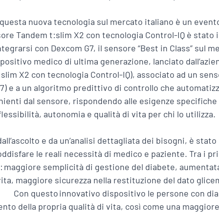
di questa nuova tecnologia sul mercato italiano è un event
ore Tandem t:slim X2 con tecnologia Control-IQ è stato
ntegrarsi con Dexcom G7, il sensore “Best in Class” sul m
positivo medico di ultima generazione, lanciato dall’azie
slim X2 con tecnologia Control-IQ), associato ad un senso
) e a un algoritmo predittivo di controllo che automatizza
nienti dal sensore, rispondendo alle esigenze specifich
essibilità, autonomia e qualità di vita per chi lo utilizza.
all’ascolto e da un’analisi dettagliata dei bisogni, è sta
oddisfare le reali necessità di medico e paziente. Tra i pr
: maggiore semplicità di gestione del diabete, aumentata 
 vita, maggiore sicurezza nella restituzione del dato gli
. Con questo innovativo dispositivo le persone con dia
nto della propria qualità di vita, così come una maggiore 